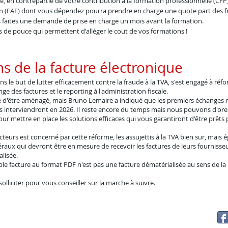
e, en contrepartie de votre contribution à la formation professionnelle (CFP)
n (FAF) dont vous dépendez pourra prendre en charge une quote part des fr
 faites une demande de prise en charge un mois avant la formation.
s de pouce qui permettent d'alléger le cout de vos formations !
ns de la facture électronique
 le but de lutter efficacement contre la fraude à la TVA, s'est engagé à réf
e des factures et le reporting à l'administration fiscale.
e d'être aménagé, mais Bruno Lemaire a indiqué que les premiers échanges r
s interviendront en 2026. Il reste encore du temps mais nous pouvons d'ore
r mettre en place les solutions efficace
s
qui vous garantiront d'être prêts 
eurs est concerné par cette réforme, les assujettis à la TVA bien sur, mais
béraux qui devront être en mesure de recevoir les factures de leurs fournisse
lisée.
ple facture au format PDF n'est pas une facture dématérialisée au sens de la
olliciter pour vous conseiller sur la marche à suivre.