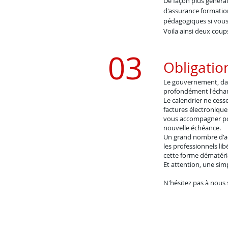
De façon plus général
d'assurance formatio
pédagogiques si vous
Voila ainsi deux coup
03
Obligatio
Le gouvernement, dans
profondément l'échang
Le calendrier ne cess
factures électronique
vous accompagner pou
nouvelle échéance.
Un grand nombre d'act
les professionnels li
cette forme dématéria
Et attention, une sim
N'hésitez pas à nous s