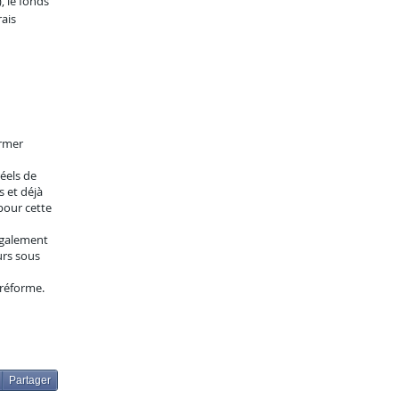
, le fonds
ais
ormer
éels de
s et déjà
pour cette
 également
urs sous
 réforme.
Partager