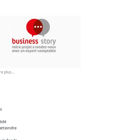
re plus...
es
édit
atteindre